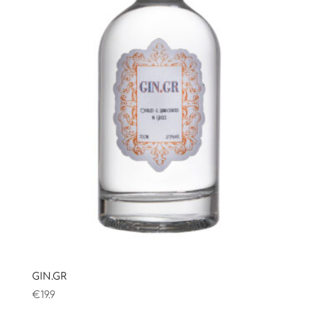
GIN.GR
€
19.9